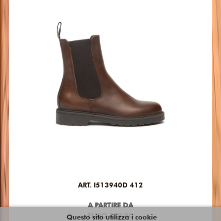
ART. I513940D 412
A PARTIRE DA
EURO 159.00
Questo sito utilizza i cookie