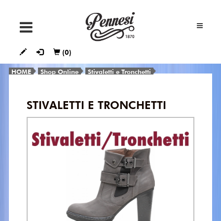
SNEAKERS
(0)
STIVALETTI
E
HOME
Shop Online
Stivaletti e Tronchetti
TRONCHETTI
STIVALETTI E TRONCHETTI
STIVALI
DÉCOLLETÉ
FRANCESINE