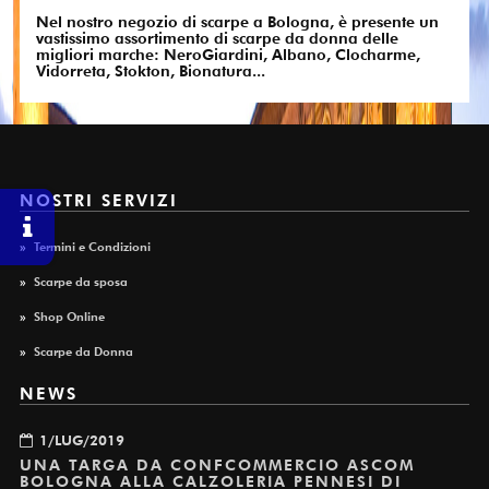
Nel nostro negozio di scarpe a Bologna, è presente un
vastissimo assortimento di scarpe da donna delle
migliori marche: NeroGiardini, Albano, Clocharme,
Vidorreta, Stokton, Bionatura...
NOSTRI SERVIZI
»
Termini e Condizioni
»
Scarpe da sposa
»
Shop Online
»
Scarpe da Donna
NEWS
1/LUG/2019
UNA TARGA DA CONFCOMMERCIO ASCOM
BOLOGNA ALLA CALZOLERIA PENNESI DI