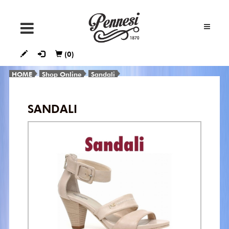
SNEAKERS
(0)
STIVALETTI
E
HOME
Shop Online
Sandali
TRONCHETTI
SANDALI
STIVALI
DÉCOLLETÉ
FRANCESINE