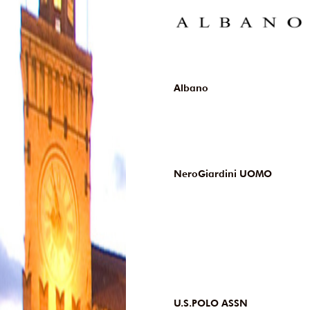
Albano
NeroGiardini UOMO
U.S.POLO ASSN