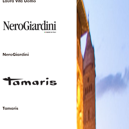
Laura Vita Uomo
NeroGiardini
Tamaris