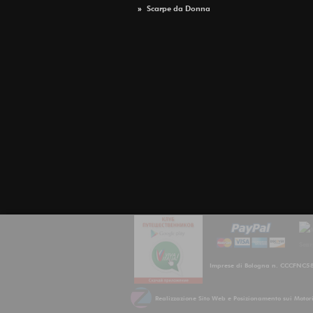
»
Scarpe da Donna
Imprese di Bologna n. CCCFNC5
Realizzazione Sito Web e Posizionamento sui Moto