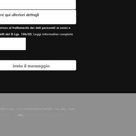
zzo al trattamento dei dati personali ai sensi e
ffetti del D.Lgs. 196/03.
Leggi informativa completa
2678911203 - C.F. CCCFNC58H07A944Y - Iscr. Reg. delle
apennesi.it
- PEC:
franco.cacciari@pec.ascom.bo.it