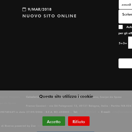
9/MAR/2018
NUOVO SITO ONLINE
Autori
per gli e
5+3=
Questo sito utilizza i cookie
Calzoleria Pennesi
- Calzature Donna, Calzature Uomo, Scarpe da Sposa
Franco Cacciari - via Dè Falegnami 12, 40121 Bologna, Italia - Partita IVA 0
8H07A944Y in data 27/09/2006 - R.E.A. BO-458805 -
Tel:
051.263545
-
E-mail:
info@calzoleri
Accetto
Rifiuto
ri di Ricerca powered by Zoe
Web Agency
-
Friends