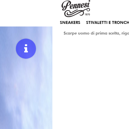
HOME
Shop Online
SNEAKERS
STIVALETTI E TRONCH
SCARPE UOMO
Scarpe uomo di prima scelta, ri