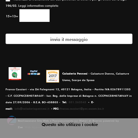
196/03.
Leggi informativa completa
15+13=
Calzoleria Pennesi
- Calzature Donna, Calzature
Uomo, Scarpe da Sposa
Franco Cacciari - via Dè Falegnami 12, 40121 Bologna, Italia - Partita IVA 02678911203
- C.F. CCCFNC58H07A944Y - Iscr. Reg. delle Imprese di Bologna n. CCCFNC58H07A944Y in
data 27/09/2006 - R.E.A. BO-458805 -
Tel:
051.263545
-
E-
mail:
info@calzoleriapennesi.it
- PEC:
franco.cacciari@pec.ascom.bo.it
Realizzazione Sito Web e Posizionamento sui Motori di Ricerca powered by
Questo sito utilizza i cookie
Zoe
Web Agency
-
Friends