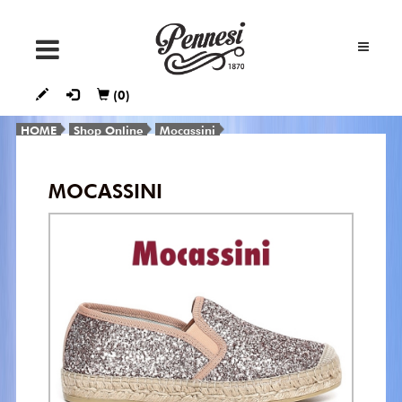
SNEAKERS
(0)
STIVALETTI
E
HOME
Shop Online
Mocassini
TRONCHETTI
MOCASSINI
STIVALI
DÉCOLLETÉ
FRANCESINE