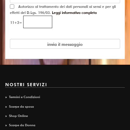
Autorizzo al trattamento dei dati personali ai sensi e per gli
effetti del D.Lgs. 196/03.
Leggi informativa completa
11+2=
NOSTRI SERVIZI
»
Termini e Condizioni
»
Scarpe da sposa
»
Shop Online
»
Scarpe da Donna