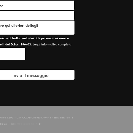
zzo al trattamento dei dati personali ai sensi e
ffetti del D.Lgs. 196/03.
Leggi informativa completa
2678911203 - C.F. CCCFNC58H07A944Y - Iscr. Reg. delle
458805 -
Tel:
051.263545
-
E-