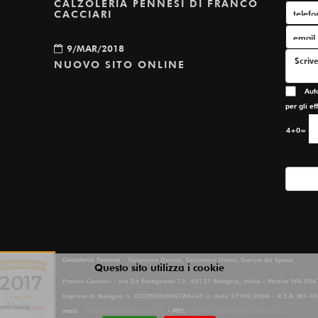
CALZOLERIA PENNESI DI FRANCO
CACCIARI
9/MAR/2018
NUOVO SITO ONLINE
Autori
per gli e
4+0=
Calzoleria Pennesi
- Calzature Donna, Calzature Uomo, Scarpe da Sposa
Questo sito utilizza i cookie
Franco Cacciari - via Dè Falegnami 12, 40121 Bologna, Italia - Partita IVA 0
Imprese di Bologna n. CCCFNC58H07A944Y in data 27/09/2006 - R.E.A. BO-
mail:
info@calzoleriapennesi.it
- PEC:
franco.cacciari@pec.ascom.bo.it