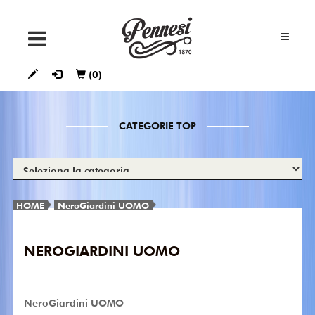
SNEAKERS
(0)
STIVALETTI
E
TRONCHETTI
CATEGORIE TOP
STIVALI
DÉCOLLETÉ
HOME
NeroGiardini UOMO
FRANCESINE
NEROGIARDINI UOMO
NeroGiardini UOMO